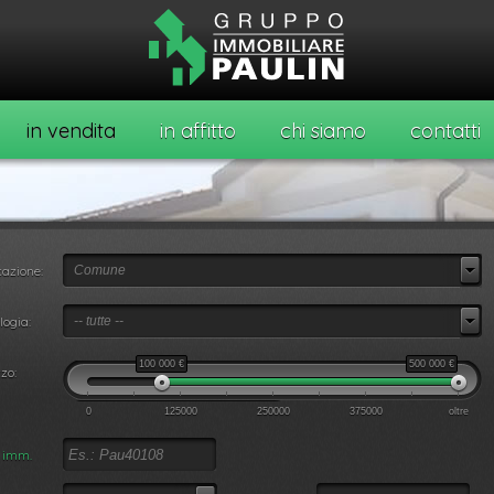
in vendita
in affitto
chi siamo
contatti
azione:
Comune
o
logia:
-- tutte --
100 000
€
500 000
€
zo:
0
125000
250000
375000
oltre
. imm.