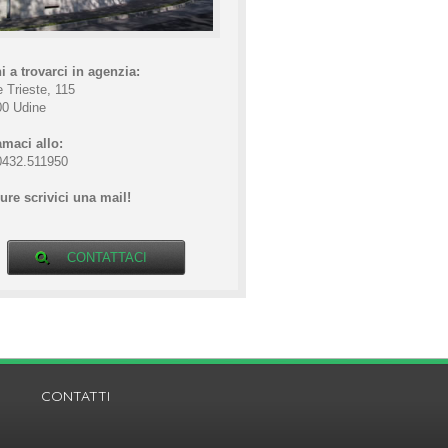
i a trovarci in agenzia:
e Trieste, 115
00 Udine
maci allo:
0432.511950
re scrivici una mail!
CONTATTACI
CONTATTI