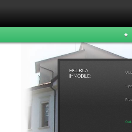
RICERCA
Ubic
Vendita
Affitt
IMMOBILE:
Tipo
Prez
Cod