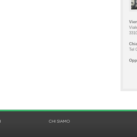
Vien
Vial
331
Chia
Tel 
Oppu
I
CHI SIAMO