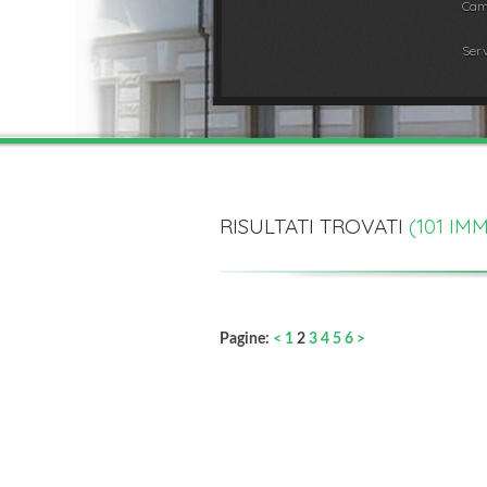
Cam
Serv
RISULTATI TROVATI
(
101
IMM
Pagine:
<
1
2
3
4
5
6
>