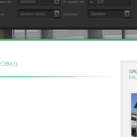
ere da:
qualsiasi
M. quadri da
izi:
Numero servizi
Giardino
Giardino
OBILI)
GR
PAU