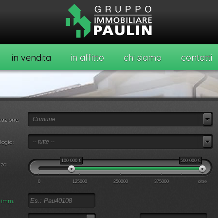
in vendita
in affitto
chi siamo
contatti
azione:
Comune
o
logia:
-- tutte --
100 000
€
500 000
€
zo:
0
125000
250000
375000
oltre
. imm.