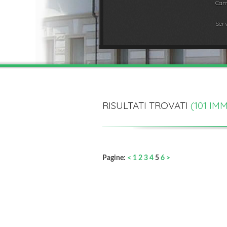
Cam
Serv
RISULTATI TROVATI
(
101
IMM
Pagine:
<
1
2
3
4
5
6
>