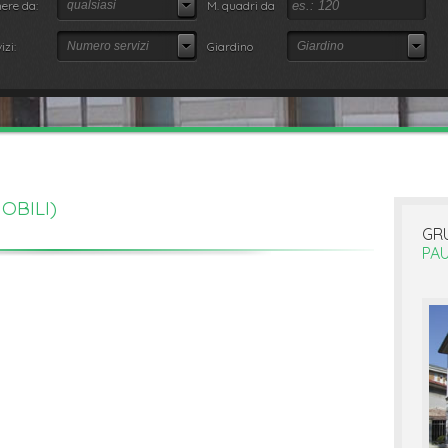
ere da:
qualsiasi
M. quadri da
izi:
Numero servizi
Giardino
Giardino
OBILI)
GR
PAU