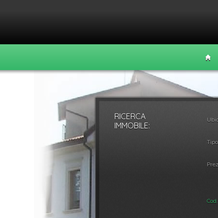
RICERCA
Ubic
Vendita
Affitt
IMMOBILE:
Tipo
Prez
Cod