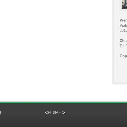
Vien
Vial
331
Chia
Tel 
Oppu
I
CHI SIAMO