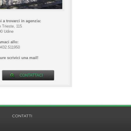
i a trovarci in agenzia:
e Trieste, 115
00 Udine
maci allo:
0432.511950
re scrivici una mail!
CONTATTACI
CONTATTI