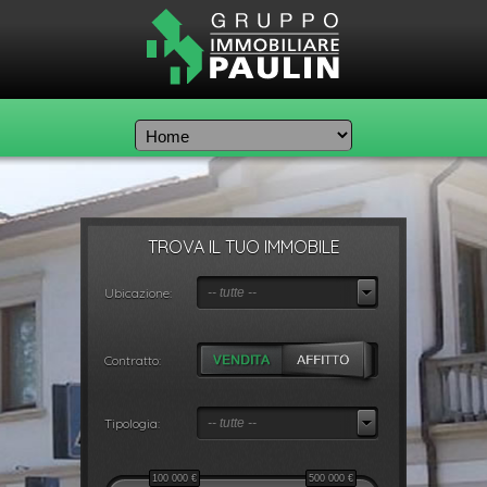
TROVA IL TUO IMMOBILE
Ubicazione:
-- tutte --
Contratto:
Tipologia:
-- tutte --
100 000
€
500 000
€