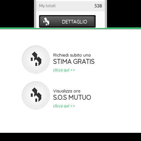
Mq totali:
538
Mq totali:
DETTAGLIO
D
Richiedi subito una
STIMA GRATIS
clicca qui >>
Visualizza ora
S.O.S MUTUO
clicca qui >>