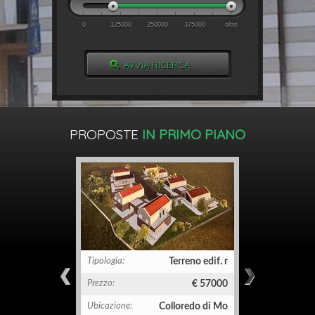
0
125000
250000
375000
oltre
PROPOSTE
IN PRIMO PIANO
Tipologia:
Terreno edif. r
Tipologia:
Prezzo:
€ 57000
Prezzo:
Ubicazione:
Colloredo di Mo
Ubicazione: