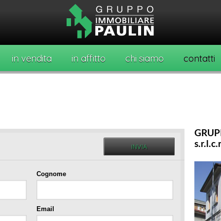
in vendita
in affitto
chi siamo
contatti
GRUP
s.r.l.c.r
Cognome
Email