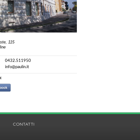
este, 115
ine
0432.511950
info@paulin.it
:
CONTATTI