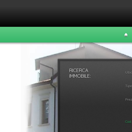
RICERCA
Ubic
Vendita
Affitt
IMMOBILE:
Tipo
Prez
Cod