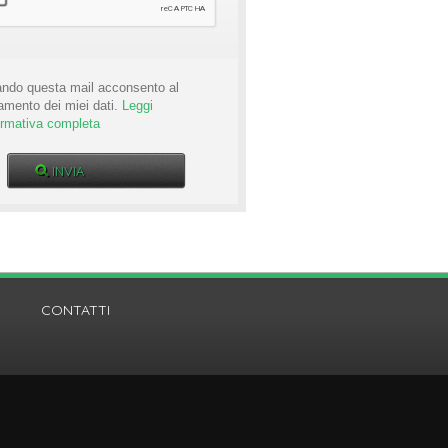
ando questa mail acconsento al
tamento dei miei dati.
Leggi
formativa completa
CONTATTI
GRUPPO IMMOBILIARE PAULIN
s.r.l.c.r.
Viale Trieste, 115 - 33100 Udine