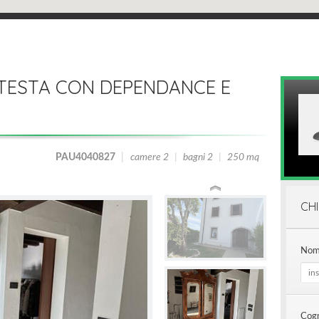
I TESTA CON DEPENDANCE E
PAU4040827
|
camere 2
|
bagni 2
|
250 mq
CHI
Nom
Cog