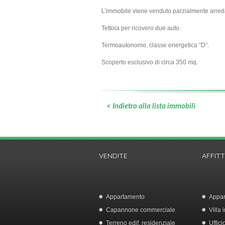
L’immobile viene venduto parzialmente arreda
Tettoia per ricovero due auto.
Termoautonomo, classe energetica “D”.
Scoperto esclusivo di circa 350 mq.
< Indietro alla lista immobili
VENDITE
AFFITT
Appartamento
Appa
Capannone commerciale
Villa
Terreno edif. residenziale
Uffici