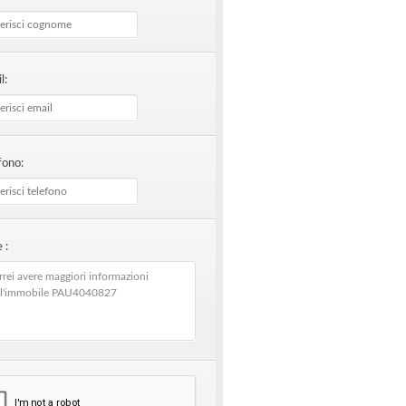
l:
fono:
 :