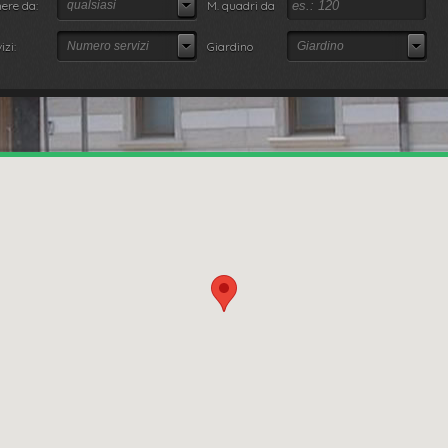
ere da:
qualsiasi
M. quadri da
izi:
Numero servizi
Giardino
Giardino