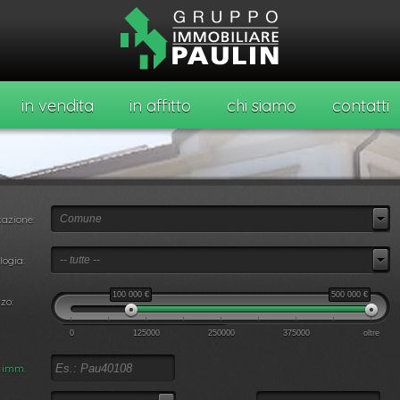
in vendita
in affitto
chi siamo
contatti
azione:
Comune
o
logia:
-- tutte --
100 000
€
500 000
€
zo:
0
125000
250000
375000
oltre
. imm.