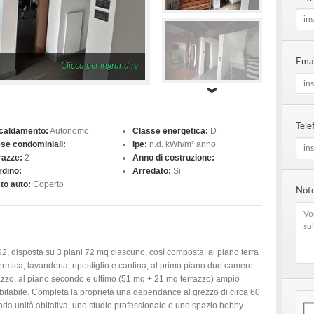
Emai
Clicca per ingrandire
Tele
caldamento:
Autonomo
Classe energetica:
D
se condominiali:
Ipe:
n.d. kWh/m² anno
razze:
2
Anno di costruzione:
rdino:
Arredato:
Si
to auto:
Coperto
Note
992, disposta su 3 piani 72 mq ciascuno, così composta: al piano terra
ermica, lavanderia, ripostiglio e cantina, al primo piano due camere
terrazzo, al piano secondo e ultimo (51 mq + 21 mq terrazzo) ampio
bitabile. Completa la proprietà una dependance al grezzo di circa 60
da unità abitativa, uno studio professionale o uno spazio hobby.