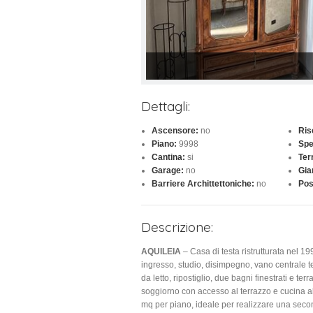
Dettagli:
Ascensore:
no
Ris
Piano:
9998
Spe
Cantina:
si
Ter
Garage:
no
Gia
Barriere Archittettoniche:
no
Pos
Descrizione:
AQUILEIA
– Casa di testa ristrutturata nel 1
ingresso, studio, disimpegno, vano centrale t
da letto, ripostiglio, due bagni finestrati e 
soggiorno con accesso al terrazzo e cucina a
mq per piano, ideale per realizzare una secon